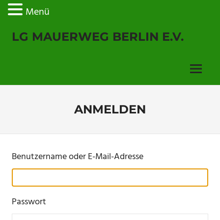
Menü
Zum
LG MAUERWEG BERLIN E.V.
Inhalt
springen
Menu
ANMELDEN
Benutzername oder E-Mail-Adresse
Passwort