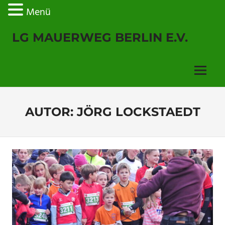
Menü
Zum
LG MAUERWEG BERLIN E.V.
Inhalt
springen
Menu
AUTOR:
JÖRG LOCKSTAEDT