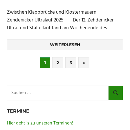
Zwischen Klappbrücke und Klostermauern
Zehdenicker Ultralauf 2025 Der 12. Zehdenicker
Ultra- und Staffellauf fand am Wochenende des
WEITERLESEN
Seitennummerierung
Nächste
1
2
3
»
Beiträge
der
Beiträge
Suchen
nach:
SUCHE
TERMINE
Hier geht´s zu unseren Terminen!