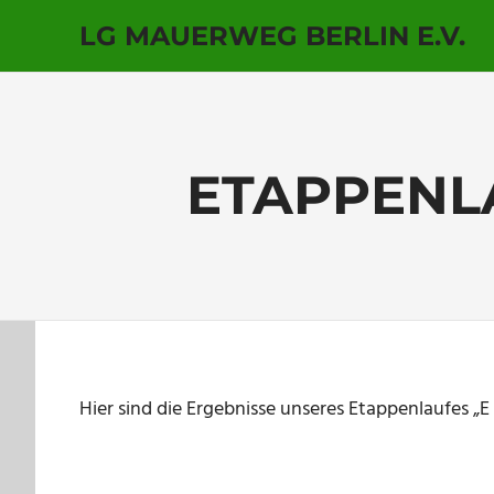
LG MAUERWEG BERLIN E.V.
Zum
Inhalt
springen
ETAPPENLA
Hier sind die Ergebnisse unseres Etappenlaufes „E 