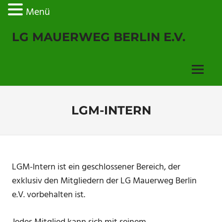
Menü
Zum
LG MAUERWEG BERLIN E.V.
Inhalt
springen
Menu
LGM-INTERN
LGM-Intern ist ein geschlossener Bereich, der
exklusiv den Mitgliedern der LG Mauerweg Berlin
e.V. vorbehalten ist.