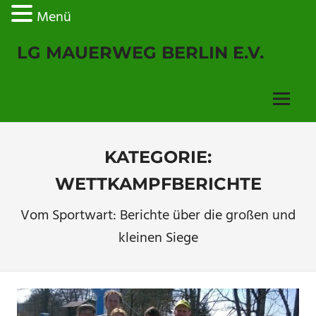
Menü
Zum
LG MAUERWEG BERLIN E.V.
Inhalt
springen
Menu
KATEGORIE:
WETTKAMPFBERICHTE
Vom Sportwart: Berichte über die großen und
kleinen Siege