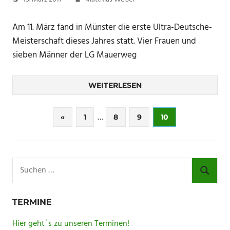
Am 11. März fand in Münster die erste Ultra-Deutsche-
Meisterschaft dieses Jahres statt. Vier Frauen und
sieben Männer der LG Mauerweg
WEITERLESEN
Seitennummerierung
…
Vorherige
«
1
8
9
10
Beiträge
der
Beiträge
Suchen
nach:
SUCHE
TERMINE
Hier geht´s zu unseren Terminen!