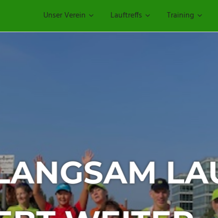
Unser Verein
Lauftreffs
Training
ERTUNGSLAUF 
TZER VOLKSL