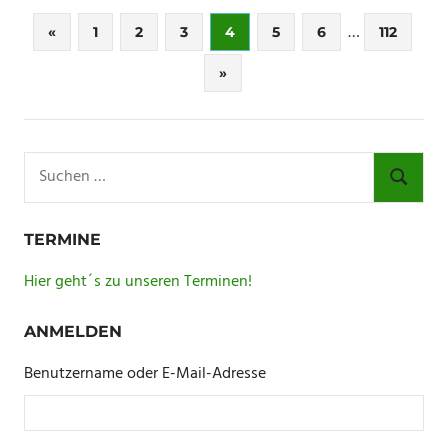
Seitennummerierung
…
Vorherige
«
1
2
3
4
5
6
112
Beiträge
der
Nächste
»
Beiträge
Beiträge
Suchen
nach:
SUCHE
TERMINE
Hier geht´s zu unseren Terminen!
ANMELDEN
Benutzername oder E-Mail-Adresse