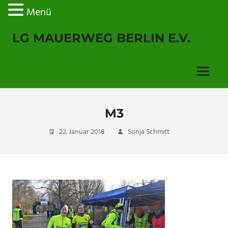
Menü
Zum
LG MAUERWEG BERLIN E.V.
Inhalt
springen
Menu
M3
22. Januar 2018
Sonja Schmitt
Keine
Kommentare