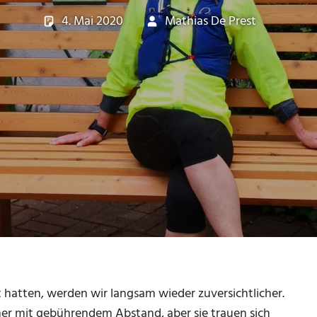
4. Mai 2020
Mathias De Prest
Ver
Kei
t hatten, werden wir langsam wieder zuversichtlicher.
r mit gebührendem Abstand, aber sie trauen sich