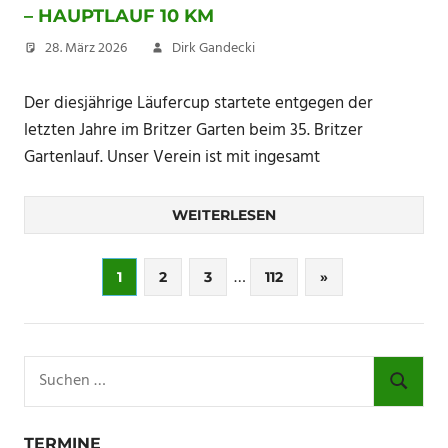
– HAUPTLAUF 10 KM
28. März 2026
Dirk Gandecki
Der diesjährige Läufercup startete entgegen der
letzten Jahre im Britzer Garten beim 35. Britzer
Gartenlauf. Unser Verein ist mit ingesamt
WEITERLESEN
Seitennummerierung
…
Nächste
1
2
3
112
»
Beiträge
der
Beiträge
Suchen
nach:
SUCHE
TERMINE