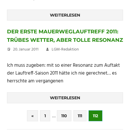
WEITERLESEN
DER ERSTE MAUERWEGLAUFTREFF 2011:
TRÜBES WETTER, ABER TOLLE RESONANZ
20. Januar 2011
LGM-Redaktion
Ich muss zugeben: mit so einer Resonanz zum Auftakt
der Lauftreff-Saison 2011 hätte ich nie gerechnet… es
herrschte am vergangenen
WEITERLESEN
Seitennummerierung
…
Vorherige
«
1
110
111
112
Beiträge
der