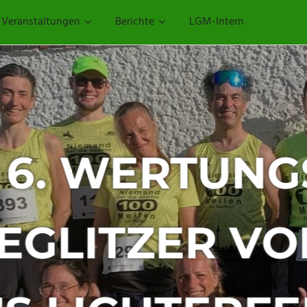
Veranstaltungen
Berichte
LGM-Intern
– 29.
AUF VOM