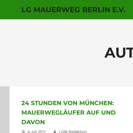
LG MAUERWEG BERLIN E.V.
Zum
Inhalt
springen
AU
24 STUNDEN VON MÜNCHEN:
MAUERWEGLÄUFER AUF UND
DAVON
6. Juli 2012
LGM-Redaktion