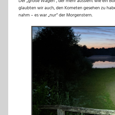
Der „große Wagen“, der mehr aussieht wie ein Bol
glaubten wir auch, den Kometen gesehen zu haben,
nahm – es war „nur“ der Morgenstern.