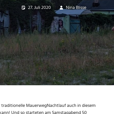
27. Juli 2020
Nina Blisse
Lauftr
Keine
 traditionelle MauerwegNachtlauf auch in diesem
er kann! Und so starteten am Samstagabend 50