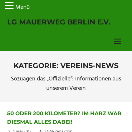
Menü
Zum
LG MAUERWEG BERLIN E.V.
Inhalt
springen
Menu
KATEGORIE:
VEREINS-NEWS
Sozuagen das „Offizielle“: Informationen aus
unserem Verein
50 ODER 200 KILOMETER? IM HARZ WAR
DIESMAL ALLES DABEI!
1. Mai 2012
LGM-Redaktion