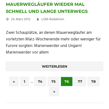
MAUERWEGLÄUFER WIEDER MAL
SCHNELL UND LANGE UNTERWEGS
24. März 2012
LGM-Redaktion
Zwei Schauplätze, an denen Mauerwegläufer am
vorletzten März-Wochenende mehr oder weniger für
Furore sorgten: Marienwerder und Ungarn!
Marienwerder vor allem
WEITERLESEN
Seitennummerierung
…
Vorherige
«
1
74
75
76
77
78
Beiträge
der
Nächste
»
Beiträge
Beiträge