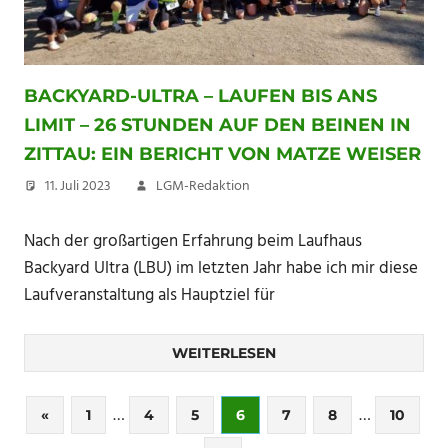
BACKYARD-ULTRA – LAUFEN BIS ANS
LIMIT – 26 STUNDEN AUF DEN BEINEN IN
ZITTAU: EIN BERICHT VON MATZE WEISER
11. Juli 2023
LGM-Redaktion
Nach der großartigen Erfahrung beim Laufhaus
Backyard Ultra (LBU) im letzten Jahr habe ich mir diese
Laufveranstaltung als Hauptziel für
WEITERLESEN
Seitennummerierung
…
…
Vorherige
«
1
4
5
6
7
8
10
Beiträge