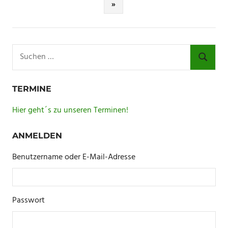
der
Nächste
»
Beiträge
Beiträge
Suchen
nach:
SUCHE
TERMINE
Hier geht´s zu unseren Terminen!
ANMELDEN
Benutzername oder E-Mail-Adresse
Passwort