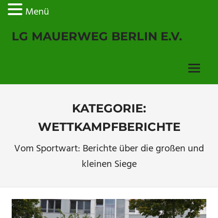
Menü
Zum
LG MAUERWEG BERLIN E.V.
Inhalt
springen
Menu
KATEGORIE:
WETTKAMPFBERICHTE
Vom Sportwart: Berichte über die großen und
kleinen Siege