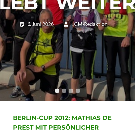
CHTERFELDE V
E.V.
30. Mai 2026
Dirk Gandecki
Wett
Kein
BERLIN-CUP 2012: MATHIAS DE
PREST MIT PERSÖNLICHER