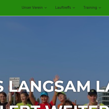
Unser Verein
Lauftreffs
Training
ERTUNGSLAUF 
TZER VOLKSL