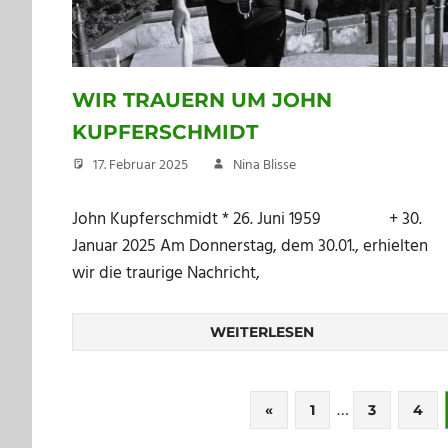
WIR TRAUERN UM JOHN
KUPFERSCHMIDT
17. Februar 2025
Nina Blisse
John Kupferschmidt * 26. Juni 1959 + 30.
Januar 2025 Am Donnerstag, dem 30.01., erhielten
wir die traurige Nachricht,
WEITERLESEN
Seitennummerierung
…
Vorherige
«
1
3
4
Beiträge