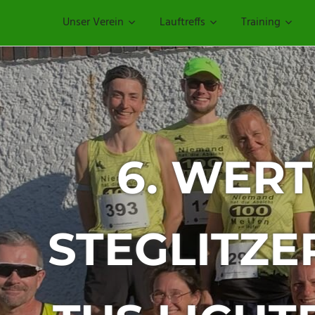
Unser Verein
Lauftreffs
Training
ERTUNGSLAUF 
TZER VOLKSL