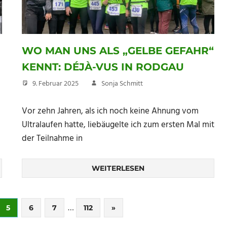
WO MAN UNS ALS „GELBE GEFAHR“
KENNT: DÉJÀ-VUS IN RODGAU
9. Februar 2025
Sonja Schmitt
Vor zehn Jahren, als ich noch keine Ahnung vom
Ultralaufen hatte, liebäugelte ich zum ersten Mal mit
der Teilnahme in
WEITERLESEN
…
Nächste
5
6
7
112
»
Beiträge